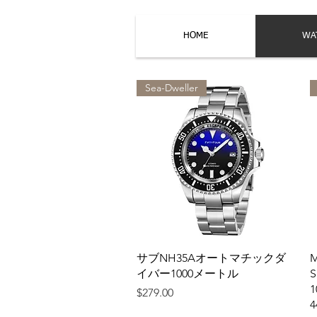
HOME
WA
Sea-Dweller
クイックビュー
サブNH35Aオートマチックダ
M
イバー1000メートル
S
1
価格
$279.00