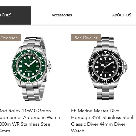
TCHES
Accessories
ABOUT US
Deepsea
Sea-Dweller
クイックビュー
クイックビュー
od Rolex 116610 Green
FF Marine Master Dive
ubmariner Automatic Watch
Homage 316L Stainless Steel
000m WR Stainless Steel
Classic Diver 44mm Diver
44mm
Watch